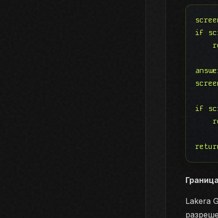
scree
if sc
    r
answe
scree
if sc
    r
retur
Границ
Lakera 
разреше