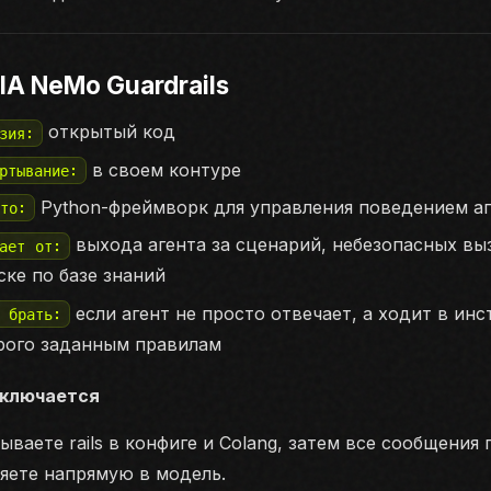
IA NeMo Guardrails
открытый код
зия:
в своем контуре
ртывание:
Python-фреймворк для управления поведением аген
это:
выхода агента за сценарий, небезопасных вы
щает от:
ске по базе знаний
если агент не просто отвечает, а ходит в ин
а брать:
рого заданным правилам
дключается
ываете rails в конфиге и Colang, затем все сообщения
яете напрямую в модель.