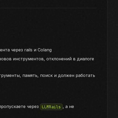
та через rails и Colang
зовов инструментов, отклонений в диалоге
струменты, память, поиск и должен работать
 пропускаете через
, а не
LLMRails