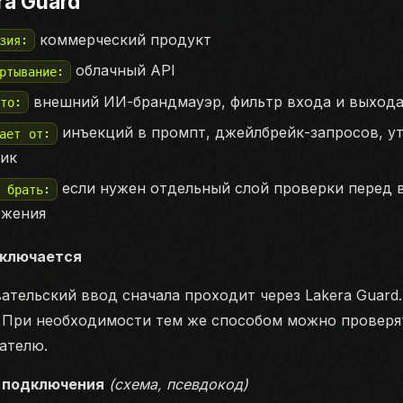
ra Guard
коммерческий продукт
зия:
облачный API
ртывание:
внешний ИИ-брандмауэр, фильтр входа и выход
это:
инъекций в промпт, джейлбрейк-запросов, у
щает от:
тик
если нужен отдельный слой проверки перед 
а брать:
ожения
дключается
ательский ввод сначала проходит через Lakera Guard.
 При необходимости тем же способом можно проверя
ателю.
 подключения
(схема, псевдокод)