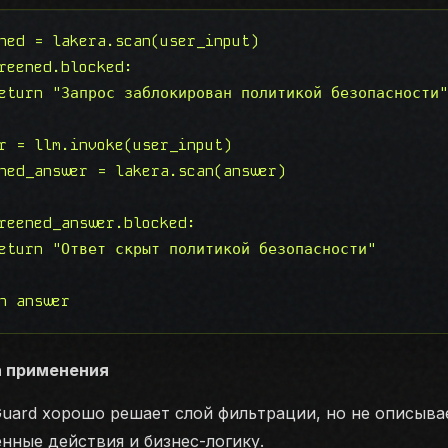
ned = lakera.scan(user_input)

reened.blocked:

eturn "Запрос заблокирован политикой безопасности"
r = llm.invoke(user_input)

ned_answer = lakera.scan(answer)

reened_answer.blocked:

eturn "Ответ скрыт политикой безопасности"

n answer
а применения
Guard хорошо решает слой фильтрации, но не описывае
нные действия и бизнес-логику.