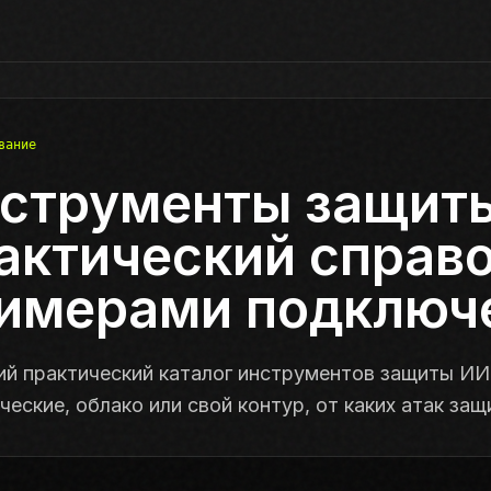
вание
струменты защиты
актический справо
имерами подключ
ий практический каталог инструментов защиты ИИ
еские, облако или свой контур, от каких атак за