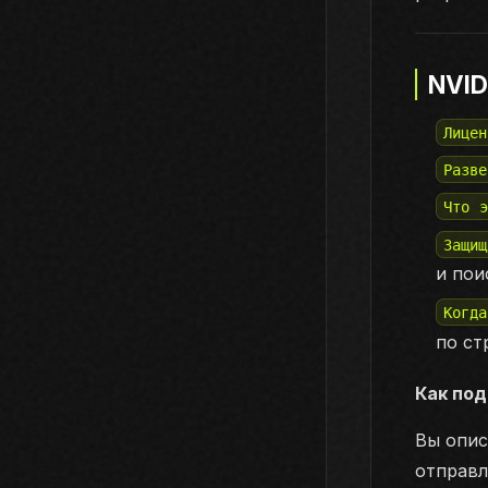
NVID
Лицен
Разве
Что 
Защи
и пои
Когд
по ст
Как по
Вы опис
отправл