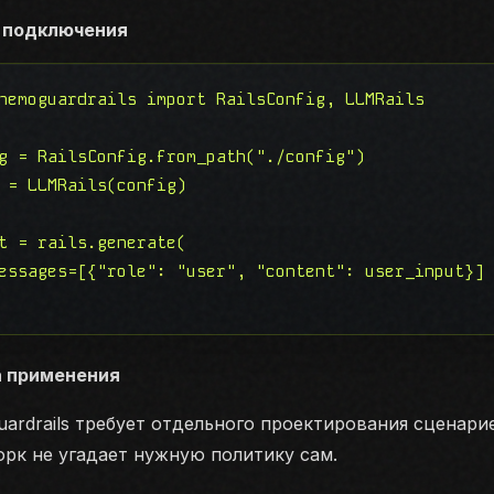
 подключения
nemoguardrails import RailsConfig, LLMRails

g = RailsConfig.from_path("./config")

 = LLMRails(config)

t = rails.generate(

essages=[{"role": "user", "content": user_input}]

а применения
ardrails требует отдельного проектирования сценариев
рк не угадает нужную политику сам.