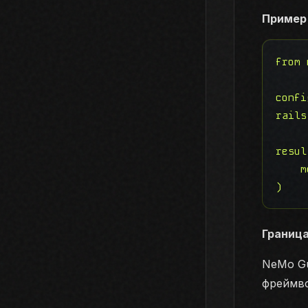
Пример
from 
confi
rails
resul
    m
)
Границ
NeMo Gu
фреймво