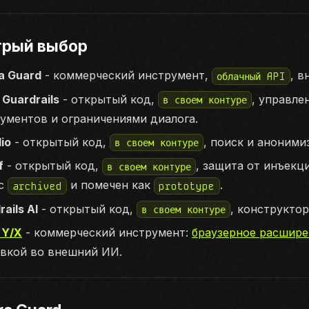
трый выбор
a Guard
- коммерческий инструмент,
, 
облачный API
Guardrails
- открытый код,
, управле
в своем контуре
ументов и ограничениями диалога.
dio
- открытый код,
, поиск и аноними
в своем контуре
f
- открытый код,
, защита от инъекц
в своем контуре
ус
и помечен как
.
archived
prototype
ails AI
- открытый код,
, конструкто
в своем контуре
 Y/X
- коммерческий инструмент:
браузерное расшире
вкой во внешний ИИ.