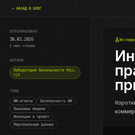
← НАЗАД В БЛОГ
ОПУБЛИКОВАНО
30.03.2026
Исследо
6
мин чтения
Ин
АВТОРЫ
пр
Лаборатория безопасности MOLL
Y/X
пр
ТЕМЫ
ИИ-агенты
Безопасность ИИ
Коротк
Языковые модели
коммерч
Инъекции в промпт
Персональные данные