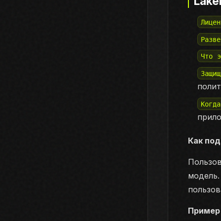
Lake
Лицен
Разве
Что 
Защи
поли
Когд
прил
Как по
Пользов
модель.
пользов
Пример