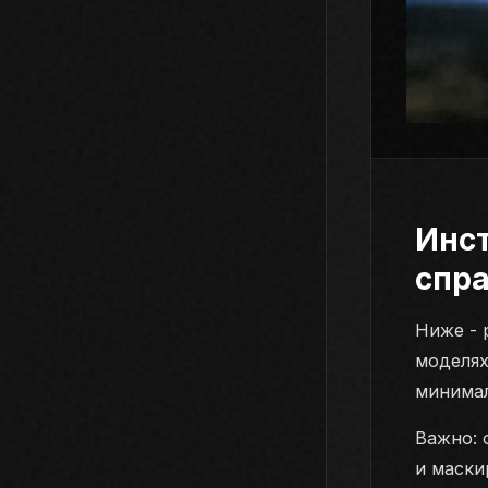
Инс
спр
Ниже - 
моделях
минимал
Важно: 
и маски