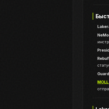
Быс
Laker
NeMo 
инстр
Presi
Rebuf
стат
Guardr
MOLL
отпра