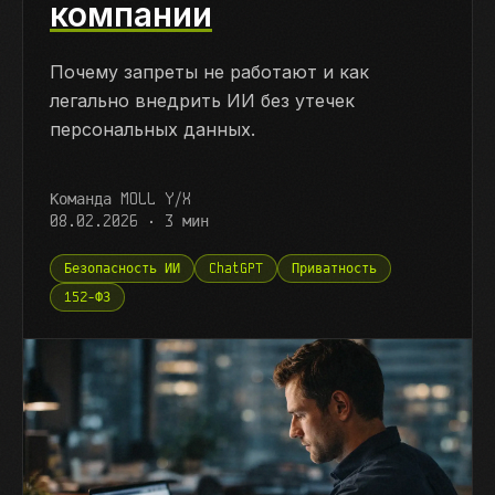
компании
Почему запреты не работают и как
легально внедрить ИИ без утечек
персональных данных.
Команда MOLL Y/X
08.02.2026
·
3
мин
Безопасность ИИ
ChatGPT
Приватность
152-ФЗ