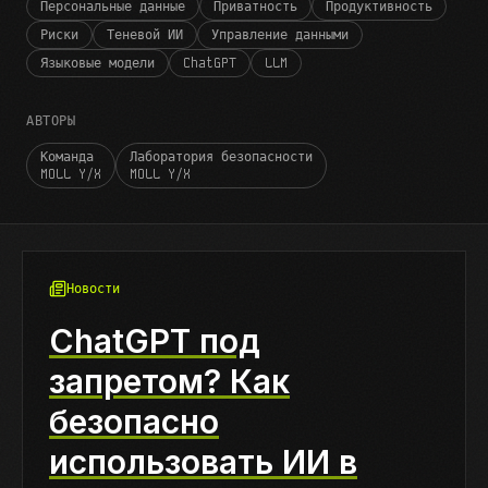
Персональные данные
Приватность
Продуктивность
Риски
Теневой ИИ
Управление данными
Языковые модели
ChatGPT
LLM
АВТОРЫ
Команда
Лаборатория безопасности
MOLL Y/X
MOLL Y/X
Новости
ChatGPT под
запретом? Как
безопасно
использовать ИИ в