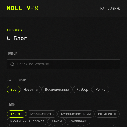
НА ГЛАВНУЮ
MOLL Y/X
Главная
↳ Блог
ПОИСК
КАТЕГОРИИ
Все
Новости
Исследование
Разбор
Релиз
ТЕМЫ
152-ФЗ
Безопасность
Безопасность ИИ
ИИ-агенты
Инъекции в промпт
Кейсы
Комплаенс