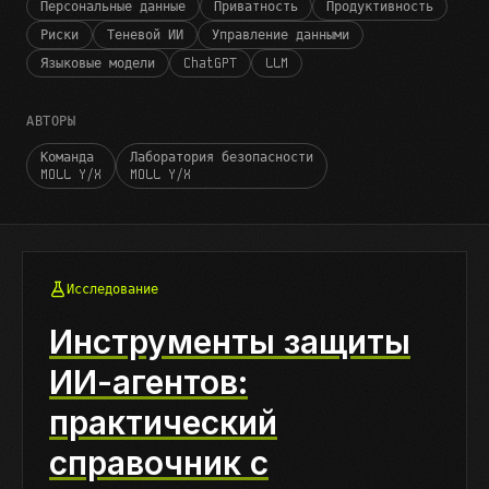
Персональные данные
Приватность
Продуктивность
Риски
Теневой ИИ
Управление данными
Языковые модели
ChatGPT
LLM
АВТОРЫ
Команда
Лаборатория безопасности
MOLL Y/X
MOLL Y/X
Исследование
Инструменты защиты
ИИ-агентов:
практический
справочник с